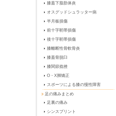
膝蓋下脂肪体炎
オスグッドシュラッター病
半月板損傷
前十字靭帯損傷
後十字靭帯損傷
膝離断性骨軟骨炎
膝蓋骨脱臼
膝関節捻挫
O・X脚矯正
スポーツによる膝の慢性障害
足の痛みまとめ
足裏の痛み
シンスプリント