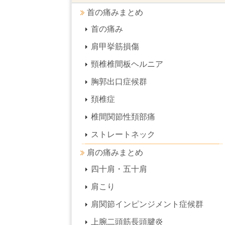
首の痛みまとめ
首の痛み
肩甲挙筋損傷
頸椎椎間板ヘルニア
胸郭出口症候群
頚椎症
椎間関節性頚部痛
ストレートネック
肩の痛みまとめ
四十肩・五十肩
肩こり
肩関節インピンジメント症候群
上腕二頭筋長頭腱炎