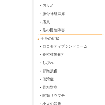
内反足
腓骨神経麻痺
痛風
足の慢性障害
全身の症状
ロコモティブシンドローム
脊椎椎体骨折
しびれ
脊髄損傷
側湾症
骨粗鬆症
関節リウマチ
小児の骨折