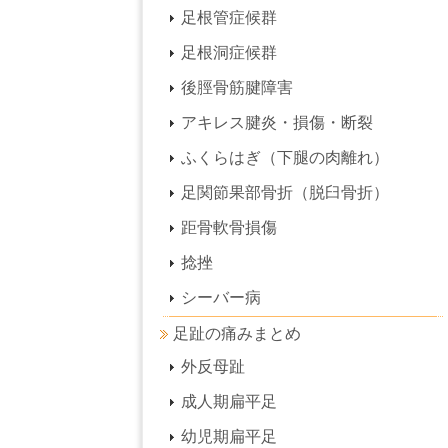
足根管症候群
足根洞症候群
後脛骨筋腱障害
アキレス腱炎・損傷・断裂
ふくらはぎ（下腿の肉離れ）
足関節果部骨折（脱臼骨折）
距骨軟骨損傷
捻挫
シーバー病
足趾の痛みまとめ
外反母趾
成人期扁平足
幼児期扁平足