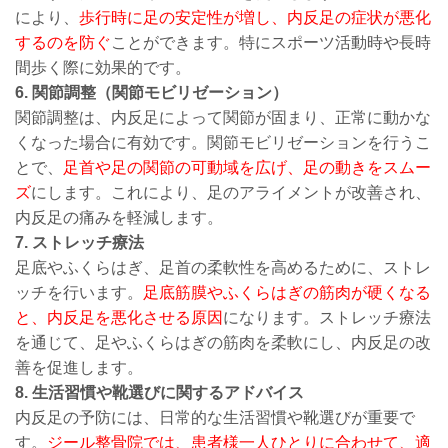
により、
歩行時に足の安定性が増し、内反足の症状が悪化
するのを防ぐ
ことができます。特にスポーツ活動時や長時
間歩く際に効果的です。
6​
. 関節調整（関節モビリゼーション）
関節調整は、内反足によって関節が固まり、正常に動かな
くなった場合に有効です。関節モビリゼーションを行うこ
とで、
足首や足の関節の可動域を広げ、足の動きをスムー
ズ
にします。これにより、足のアライメントが改善され、
内反足の痛みを軽減します。
7. ストレッチ療法
足底やふくらはぎ、足首の柔軟性を高めるために、ストレ
ッチを行います。
足底筋膜やふくらはぎの筋肉が硬くなる
と、内反足を悪化させる原因
になります。ストレッチ療法
を通じて、足やふくらはぎの筋肉を柔軟にし、内反足の改
善を促進します。
8
. 生活習慣や靴選びに関するアドバイス
内反足の予防には、日常的な生活習慣や靴選びが重要で
す。
ジール整骨院では、患者様一人ひとりに合わせて、適