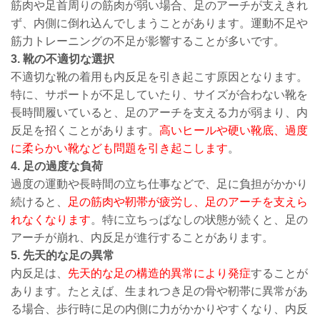
筋肉や足首周りの筋肉が弱い場合、足のアーチが支えきれ
ず、内側に倒れ込んでしまうことがあります。運動不足や
筋力トレーニングの不足が影響することが多いです。
3. 靴の不適切な選択
不適切な靴の着用も内反足を引き起こす原因となります。
特に、サポートが不足していたり、サイズが合わない靴を
長時間履いていると、足のアーチを支える力が弱まり、内
反足を招くことがあります。
高いヒールや硬い靴底、過度
に柔らかい靴なども問題を引き起こします
。
4. 足の過度な負荷
過度の運動や長時間の立ち仕事などで、足に負担がかかり
続けると、
足の筋肉や靭帯が疲労し、足のアーチを支えら
れなくなります
。特に立ちっぱなしの状態が続くと、足の
アーチが崩れ、内反足が進行することがあります。
5. 先天的な足の異常
内反足は、
先天的な足の構造的異常により発症
することが
あります。たとえば、生まれつき足の骨や靭帯に異常があ
る場合、歩行時に足の内側に力がかかりやすくなり、内反