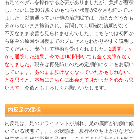
右足でペダルを操作する必要がありましたが、負担が蓄積
し、ついには30分歩くのもつらい状態が2か月も続いてい
ました。以前通っていた他の治療院では、治るかどうかも
分からないまま施術され、質問しても明確な説明がなく、
不安なまま改善も見られませんでした。こちらでは初回か
ら痛みの原因や回復までのプロセスをわかりやすく説明し
てくださり、安心して施術を受けられました。
2週間しっ
かり通院した結果、今では1時間歩いても全く支障がなく
なりました。
現在は再発防止のため定期的にケアをお願い
しています。
あのまま歩けなくなっていたかもしれないこ
とを思うと、本当にこちらに出会えて良かったと心から思
います。
今後ともよろしくお願いいたします。
内反足
の症状
内反足は、足のアライメントが崩れ、足の底面が内側に傾
いている状態です。この状態は、歩行や立ち上がりなどの
日常的な動作に影響を及ぼし、さまざまな症状を引き起こ