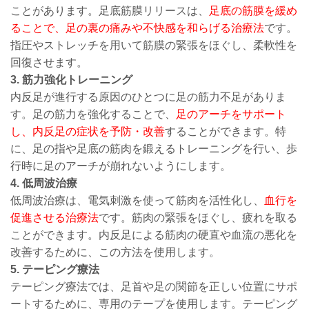
ことがあります。足底筋膜リリースは、
足底の筋膜を緩め
ることで、足の裏の痛みや不快感を和らげる治療法
です。
指圧やストレッチを用いて筋膜の緊張をほぐし、柔軟性を
回復させます。
3. 筋力強化トレーニング
内反足が進行する原因のひとつに足の筋力不足がありま
す。足の筋力を強化することで、
足のアーチをサポート
し、内反足の症状を予防・改善
することができます。特
に、足の指や足底の筋肉を鍛えるトレーニングを行い、歩
行時に足のアーチが崩れないようにします。
4. 低周波治療
低周波治療は、電気刺激を使って筋肉を活性化し、
血行を
促進させる治療法
です。筋肉の緊張をほぐし、疲れを取る
ことができます。内反足による筋肉の硬直や血流の悪化を
改善するために、この方法を使用します。
5
. テーピング療法
テーピング療法では、足首や足の関節を正しい位置にサポ
ートするために、専用のテープを使用します。テーピング