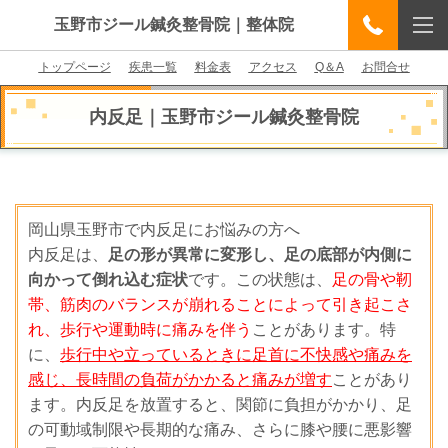
玉野市ジール鍼灸整骨院｜整体院
トップページ
疾患一覧
料金表
アクセス
Q＆A
お問合せ
内反足
｜
玉野市ジール鍼灸整骨院
岡山県玉野市で内反足にお悩みの方へ
内反足は、
足の形が異常に変形し、足の底部が内側に
向かって倒れ込む症状
です。この状態は、
足の骨や靭
帯、筋肉のバランスが崩れることによって引き起こさ
れ、歩行や運動時に痛みを伴う
ことがあります。特
に、
歩行中や立っているときに足首に不快感や痛みを
感じ、長時間の負荷がかかると痛みが増す
ことがあり
ます。内反足を放置すると、関節に負担がかかり、足
の可動域制限や長期的な痛み、さらに膝や腰に悪影響