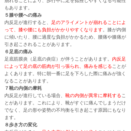
崩れることにより、歩行中に足を捻挫しやすくなる可能性
もあります。
５膝や腰への痛み
内反足が進行すると、
足のアライメントが崩れることによ
って、膝や腰にも負担がかかりやすくなります
。膝が内側
に傾いたり、腰に過度な負担がかかるため、腰痛や膝痛が
引き起こされることがあります。
６足底の痛み
足底筋膜炎（足底の炎症）が伴うことがあります。
内反足
によって足の底の筋肉が引っ張られ、痛みを感じる
ことが
よくあります。特に朝一番に足を下ろした際に痛みが強く
なることがあります。
７靴の内側の摩耗
内反足が進行している場合、
靴の内側が異常に摩耗する
こ
とがあります。これにより、靴がすぐに痛んでしまうだけ
でなく、足の形や姿勢の不均衡を引き起こす原因にもなり
ます。
８歩き方の変化