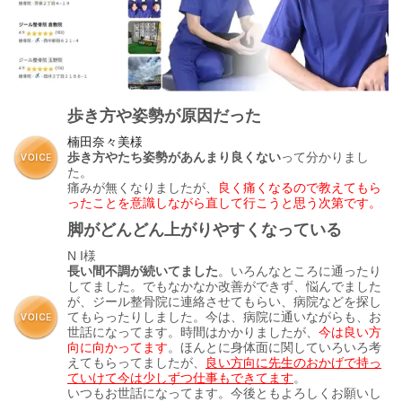
歩き方や姿勢が原因だった
楠田奈々美様
歩き方やたち姿勢があんまり良くない
って分かりまし
た。
痛みが無くなりましたが、
良く痛くなるので
教えてもら
ったことを意識しながら直して行こうと思う次第です。
脚がどんどん上がりやすくなっている
N I様
長い間不調が続いてました
。いろんなところに通ったり
してました。でもなかなか改善ができず、悩んでました
が、ジール整骨院に連絡させてもらい、病院などを探し
てもらったりしました。今は、病院に通いながらも、お
世話になってます。時間はかかりましたが、
今は良い方
向に向かってます
。ほんとに身体面に関していろいろ考
えてもらってましたが、
良い方向に先生のおかげで持っ
ていけて今は少しずつ仕事もできてます
。
いつもお世話になってます。今後ともよろしくお願いし