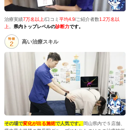
治療実績
7万名以上
/口コミ
平均4.9
/ご紹介者数
1.2万名以
上
。
県内トップレベルの
診断力
です。
高い治療スキル
その場で
変化が出る施術
で人気です。
岡山県内で５店舗、