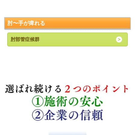
肘〜手が痺れる
肘部管症候群