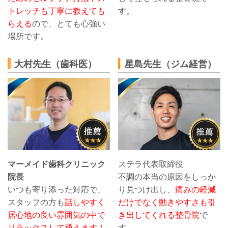
トレッチも丁寧に教えても
す。
らえる
ので、とても心強い
場所です。
大村先生（歯科医）
星島先生（ジム経営）
マーメイド歯科クリニック
ステラ代表取締役
院長
不調の本当の原因をしっか
いつも寄り添った対応で、
り見つけ出し、
痛みの軽減
スタッフの方も
話しやすく
だけでなく動きやすさも引
居心地の良い雰囲気の中で
き出してくれる整骨院
で
リラックスして通えます！
す。