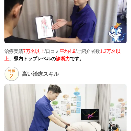
治療実績
7万名以上
/口コミ
平均4.9
/ご紹介者数
1.2万名以
上
。
県内トップレベルの
診断力
です。
高い治療スキル