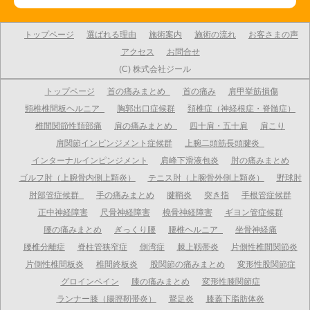
トップページ
選ばれる理由
施術案内
施術の流れ
お客さまの声
アクセス
お問合せ
(C) 株式会社ジール
トップページ
首の痛みまとめ
首の痛み
肩甲挙筋損傷
頸椎椎間板ヘルニア
胸郭出口症候群
頚椎症（神経根症・脊髄症）
椎間関節性頚部痛
肩の痛みまとめ
四十肩・五十肩
肩こり
肩関節インピンジメント症候群
上腕二頭筋長頭腱炎
インターナルインピンジメント
肩峰下滑液包炎
肘の痛みまとめ
ゴルフ肘（上腕骨内側上顆炎）
テニス肘（上腕骨外側上顆炎）
野球肘
肘部管症候群
手の痛みまとめ
腱鞘炎
突き指
手根管症候群
正中神経障害
尺骨神経障害
橈骨神経障害
ギヨン管症候群
腰の痛みまとめ
ぎっくり腰
腰椎ヘルニア
坐骨神経痛
腰椎分離症
脊柱管狭窄症
側湾症
棘上靱帯炎
片側性椎間関節炎
片側性椎間板炎
椎間終板炎
股関節の痛みまとめ
変形性股関節症
グロインペイン
膝の痛みまとめ
変形性膝関節症
ランナー膝（腸脛靭帯炎）
鵞足炎
膝蓋下脂肪体炎