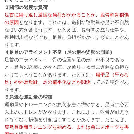
３関節の過度な負荷
足首に繰り返し過度な負荷がかかることが、距骨軟骨損傷
の原因
となります。これには、過剰な運動量や足の不自然
な使い方が含まれます。たとえば、長時間の立ち仕事や、
長時間歩行などでも、足首に負担がかかりすぎることがあ
ります。
４足首のアライメント不良（足の形や姿勢の問題）
足首のアライメント（骨の位置や足の形）が不良である
と、足首の関節にかかる圧力が偏り、軟骨に過剰な負担を
かけてしまうことがあります。たとえば、
扁平足（平らな
足）や外反母趾、足の偏平化などが関係
している場合があ
ります。
５急激な運動量の増加
運動量やトレーニングの負荷を急に増やすと、足首に必要
以上のストレスがかかります。これにより、軟骨が耐えき
れなくなり損傷を引き起こすことがあります。たとえば、
突然長距離ランニングを始める、または急にスポーツを再