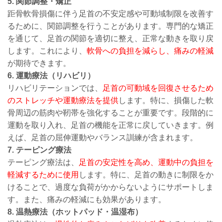
5. 関節調整・矯正
距骨軟骨損傷に伴う足首の不安定感や可動域制限を改善す
るために、関節調整を行うことがあります。専門的な矯正
を通じて、足首の関節を適切に整え、正常な動きを取り戻
します。これにより、
軟骨への負担を減らし、痛みの軽減
が期待できます。
6. 運動療法（リハビリ）
リハビリテーションでは、
足首の可動域を回復させるため
のストレッチや運動療法を提供
します。特に、損傷した軟
骨周辺の筋肉や靭帯を強化することが重要です。段階的に
運動を取り入れ、足首の機能を正常に戻していきます。例
えば、足首の屈伸運動やバランス訓練が含まれます。
7. テーピング療法
テーピング療法は、
足首の安定性を高め、運動中の負担を
軽減するために使用
します。特に、足首の動きに制限をか
けることで、過度な負荷がかからないようにサポートしま
す。また、痛みの軽減にも効果があります。
8. 温熱療法（ホットパッド・温湿布）