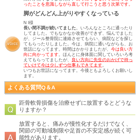
ったことを意識しながら直して行こうと思う次第です。
脚がどんどん上がりやすくなっている
N I様
長い間不調が続いてました
。いろんなところに通ったり
してました。でもなかなか改善ができず、悩んでました
が、ジール整骨院に連絡させてもらい、病院などを探し
てもらったりしました。今は、病院に通いながらも、お
世話になってます。時間はかかりましたが、
今は良い方
向に向かってます
。ほんとに身体面に関していろいろ考
えてもらってましたが、
良い方向に先生のおかげで持っ
ていけて今は少しずつ仕事もできてます
。
いつもお世話になってます。今後ともよろしくお願いし
ます。
よくある質問Q＆A
距骨軟骨損傷を治療せずに放置するとどうな
りますか？
放置すると、痛みが慢性化するだけでなく、
関節の可動域制限や足首の不安定感が続く可
能性があります。