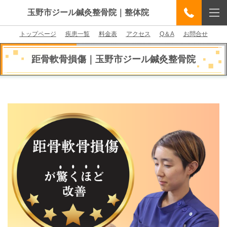
玉野市ジール鍼灸整骨院｜整体院
トップページ
疾患一覧
料金表
アクセス
Q＆A
お問合せ
距骨軟骨損傷
｜
玉野市ジール鍼灸整骨院