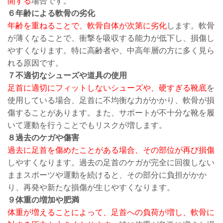
開する
場合です。
６年齢による軟骨の劣化
年齢を重ねることで、軟骨自体が次第に劣化
します。軟骨
が薄くなることで、衝撃を吸収する能力が低下し、損傷し
やすくなります。特に高齢者や、中高年層の方に多く見ら
れる原因です。
７不適切なシューズや道具の使用
足首に適切にフィットしないシューズや、硬すぎる靴底
を
使用している場合、足首に不均衡な力がかかり、軟骨が損
傷することがあります。また、サポートが不十分な靴を履
いて運動を行うことでもリスクが増します。
８過去のケガや傷害
過去に足首を傷めたことがある場合、その部位が再び損傷
しやすくなります。過去の足首のケガが完全に回復しない
ままスポーツや運動を続けると、その部分に負担がかか
り、再発や新たな損傷が生じやすくなります。
９体重の増加や肥満
体重が増えることによって、足首への負荷が増し、軟骨に