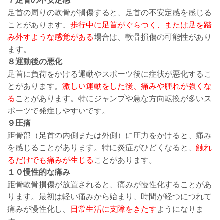
７足首の不安定感
足首の周りの軟骨が損傷すると、足首の不安定感を感じる
ことがあります。
歩行中に足首がぐらつく、または足を踏
み外すような感覚がある
場合は、軟骨損傷の可能性があり
ます。
８運動後の悪化
足首に負荷をかける運動やスポーツ後に症状が悪化するこ
とがあります。
激しい運動をした後、痛みや腫れが強くな
る
ことがあります。特にジャンプや急な方向転換が多いス
ポーツで発症しやすいです。
９圧痛
距骨部（足首の内側または外側）に圧力をかけると、痛み
を感じることがあります。特に炎症がひどくなると、
触れ
るだけでも痛みが生じる
ことがあります。
１０慢性的な痛み
距骨軟骨損傷が放置されると、痛みが慢性化することがあ
ります。最初は軽い痛みから始まり、時間が経つにつれて
痛みが慢性化し、
日常生活に支障をきたす
ようになりま