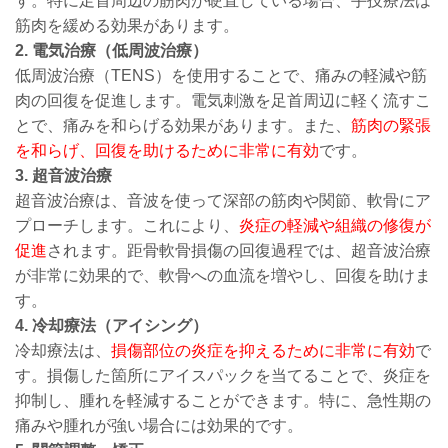
す。特に足首周辺の筋肉が硬直している場合、手技療法は
筋肉を緩める効果があります。
2. 電気治療（低周波治療）
低周波治療（TENS）を使用することで、痛みの軽減や筋
肉の回復を促進します。電気刺激を足首周辺に軽く流すこ
とで、痛みを和らげる効果があります。また、
筋肉の緊張
を和らげ、回復を助けるために非常に有効
です。
3. 超音波治療
超音波治療は、音波を使って深部の筋肉や関節、軟骨にア
プローチします。これにより、
炎症の軽減や組織の修復が
促進
されます。距骨軟骨損傷の回復過程では、超音波治療
が非常に効果的で、軟骨への血流を増やし、回復を助けま
す。
4. 冷却療法（アイシング）
冷却療法は、
損傷部位の炎症を抑えるために非常に有効
で
す。損傷した箇所にアイスパックを当てることで、炎症を
抑制し、腫れを軽減することができます。特に、急性期の
痛みや腫れが強い場合には効果的です。