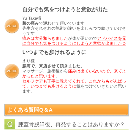
自分でも気をつけようと意欲が出た
Yu Taka様
膝の痛み
で通わせて頂いています
先生方それぞれの施術の違いを楽しみつつ続けていけそ
うです
痛みは大分和らぎました
が体が硬いので
アドバイスを元
に自分でも気をつけるようにしようと意欲が出ました☺️
いつまでも歩けれるように
えり様
膝痛で、来店させて頂きました。
マッサージ、施術後から
痛みは出ていないので、来てよ
かったと思います
。
セルフケアも丁寧に教えてくれて、これからもがんばっ
て、いつまでも歩けるように
気をつけていきたいと思い
ます。
よくある質問Q＆A
膝蓋骨脱臼後、再発することはありますか？