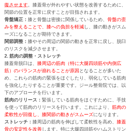
復させます
。膝蓋骨が外れやすい状態を改善するために、
関節の位置を正常に戻すことが目指されます。
骨盤矯正：
膝と骨盤は密接に関係しているため、
骨盤の歪
みを整えることで、膝への負担を軽減
し、膝の動きがスム
ーズになることが期待できます。
関節調整：
膝やその周辺の関節の動きを正常に戻し、脱臼
のリスクを減少させます。
2. 筋肉の調整・ストレッチ
膝蓋骨脱臼は、
膝周辺の筋肉（特に大腿四頭筋や内側広
筋）のバランスが崩れることが原因
となることが多いた
め、これらの筋肉の緊張をほぐしたり、弱化している筋肉
を強化したりすることが重要です。ジール整骨院では、以
下のアプローチを行います。
筋肉のリリース：
緊張している筋肉をほぐすために、手技
を使って筋肉のリリースを行います。これにより、
筋肉の
柔軟性が回復し、膝関節の動きがスムーズ
になります。
ストレッチ：
膝周辺の筋肉を伸ばして柔軟性を高め、
膝蓋
骨の安定性を改善
します。特に大腿四頭筋やハムストリン