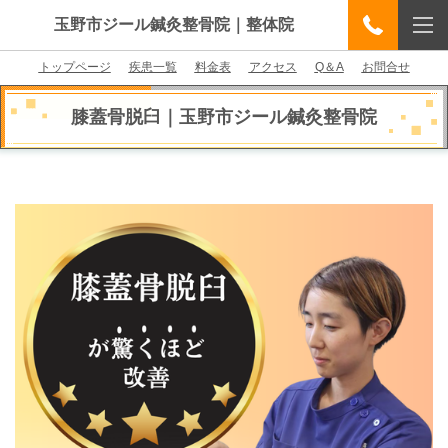
玉野市ジール鍼灸整骨院｜整体院
トップページ
疾患一覧
料金表
アクセス
Q＆A
お問合せ
膝蓋骨脱臼
｜
玉野市ジール鍼灸整骨院