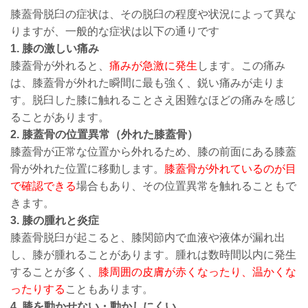
膝蓋骨脱臼の症状は、その脱臼の程度や状況によって異な
りますが、一般的な症状は以下の通りです
1. 膝の激しい痛み
膝蓋骨が外れると、
痛みが急激に発生
します。この痛み
は、膝蓋骨が外れた瞬間に最も強く、鋭い痛みが走りま
す。脱臼した膝に触れることさえ困難なほどの痛みを感じ
ることがあります。
2. 膝蓋骨の位置異常（外れた膝蓋骨）
膝蓋骨が正常な位置から外れるため、膝の前面にある膝蓋
骨が外れた位置に移動します。
膝蓋骨が外れているのが目
で確認できる
場合もあり、その位置異常を触れることもで
きます。
3. 膝の腫れと炎症
膝蓋骨脱臼が起こると、膝関節内で血液や液体が漏れ出
し、膝が腫れることがあります。腫れは数時間以内に発生
することが多く、
膝周囲の皮膚が赤くなったり、温かくな
ったりする
こともあります。
4. 膝を動かせない・動かしにくい