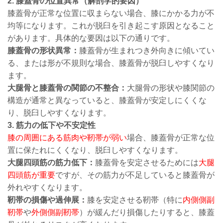
2. 膝蓋骨の位置異常（解剖学的要因）
膝蓋骨が正常な位置に収まらない場合、膝にかかる力が不
均等になります。これが脱臼を引き起こす原因となること
があります。具体的な要因は以下の通りです。
膝蓋骨の形状異常：
膝蓋骨が生まれつき外向きに傾いてい
る、または形が不規則な場合、膝蓋骨が脱臼しやすくなり
ます。
大腿骨と膝蓋骨の関節の不整合：
大腿骨の形状や膝関節の
構造が通常と異なっていると、膝蓋骨が安定しにくくな
り、脱臼しやすくなります。
3. 筋力の低下や不安定性
膝の周囲にある筋肉や靭帯が弱い
場合、膝蓋骨が正常な位
置に保たれにくくなり、脱臼しやすくなります。
大腿四頭筋の筋力低下：
膝蓋骨を安定させるためには
大腿
四頭筋が重要
ですが、その筋力が不足していると膝蓋骨が
外れやすくなります。
靭帯の損傷や過伸展：
膝を安定させる靭帯（特に
内側側副
靭帯
や
外側側副靭帯
）が緩んだり損傷したりすると、膝蓋