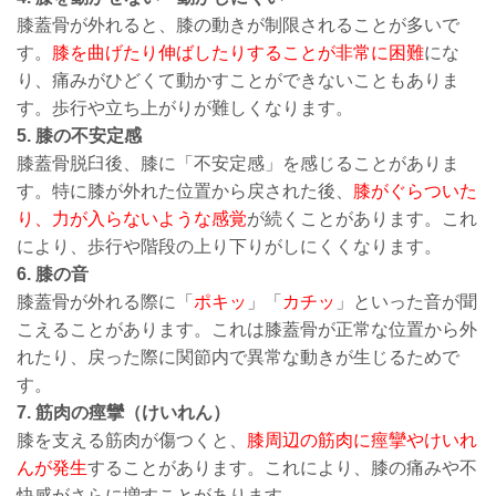
膝蓋骨が外れると、膝の動きが制限されることが多いで
す。
膝を曲げたり伸ばしたりすることが非常に困難
にな
り、痛みがひどくて動かすことができないこともありま
す。歩行や立ち上がりが難しくなります。
5. 膝の不安定感
膝蓋骨脱臼後、膝に「不安定感」を感じることがありま
す。特に膝が外れた位置から戻された後、
膝がぐらついた
り、力が入らないような感覚
が続くことがあります。これ
により、歩行や階段の上り下りがしにくくなります。
6. 膝の音
膝蓋骨が外れる際に「
ポキッ
」「
カチッ
」といった音が聞
こえることがあります。これは膝蓋骨が正常な位置から外
れたり、戻った際に関節内で異常な動きが生じるためで
す。
7. 筋肉の痙攣（けいれん）
膝を支える筋肉が傷つくと、
膝周辺の筋肉に痙攣やけいれ
んが発生
することがあります。これにより、膝の痛みや不
快感がさらに増すことがあります。