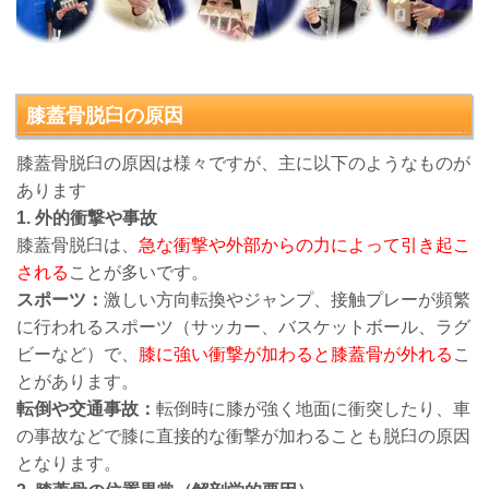
膝蓋骨脱臼
の原因
膝蓋骨脱臼の原因は様々ですが、主に以下のようなものが
あります
1. 外的衝撃や事故
膝蓋骨脱臼は、
急な衝撃や外部からの力によって引き起こ
される
ことが多いです。
スポーツ：
激しい方向転換やジャンプ、接触プレーが頻繁
に行われるスポーツ（サッカー、バスケットボール、ラグ
ビーなど）で、
膝に強い衝撃が加わると膝蓋骨が外れる
こ
とがあります。
転倒や交通事故：
転倒時に膝が強く地面に衝突したり、車
の事故などで膝に直接的な衝撃が加わることも脱臼の原因
となります。