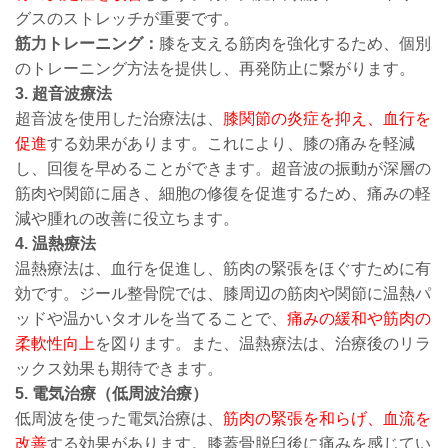
グスのストレッチが重要です。
筋力トレーニング：
膝を支える筋肉を強化するため、個別
のトレーニング方法を提供し、再発防止に繋がります。
3. 超音波療法
超音波を使用した治療法は、
膝関節の炎症を抑え、血行を
促進
する効果があります。これにより、膝の痛みを軽減
し、回復を早めることができます。超音波の振動が深層の
筋肉や関節に届き、細胞の修復を促進するため、痛みの軽
減や腫れの改善に役立ちます。
4. 温熱療法
温熱療法は、血行を促進し、筋肉の緊張をほぐすために有
効です。ジール整骨院では、膝周辺の筋肉や関節に温熱パ
ッドや温かいタオルを当てることで、
痛みの緩和や筋肉の
柔軟性向上
を図ります。また、温熱療法は、治療後のリラ
ックス効果も期待できます。
5. 電気治療（低周波治療）
低周波を使った電気治療は、
筋肉の緊張を和らげ、血流を
改善
する効果があります。膝蓋骨脱臼後に痛みを感じてい